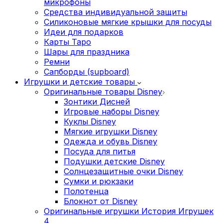
микрофоны
Средства индивидуальной защиты
Силиконовые мягкие крышки для посуды
Идеи для подарков
Карты Таро
Шары для праздника
Ремни
Сапборды (supboard)
Игрушки и детские товары
Оригинальные товары Disney
Зонтики Дисней
Игровые наборы Disney
Куклы Disney
Мягкие игрушки Disney
Одежда и обувь Disney
Посуда для питья
Подушки детские Disney
Cолнцезащитные очки Disney
Сумки и рюкзаки
Полотенца
Блокнот от Disney
Оригинальные игрушки История Игрушек
4