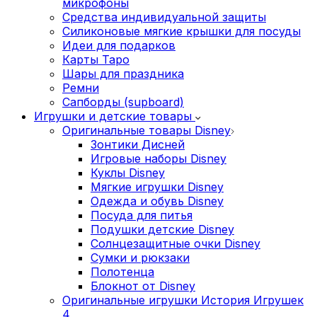
микрофоны
Средства индивидуальной защиты
Силиконовые мягкие крышки для посуды
Идеи для подарков
Карты Таро
Шары для праздника
Ремни
Сапборды (supboard)
Игрушки и детские товары
Оригинальные товары Disney
Зонтики Дисней
Игровые наборы Disney
Куклы Disney
Мягкие игрушки Disney
Одежда и обувь Disney
Посуда для питья
Подушки детские Disney
Cолнцезащитные очки Disney
Сумки и рюкзаки
Полотенца
Блокнот от Disney
Оригинальные игрушки История Игрушек
4