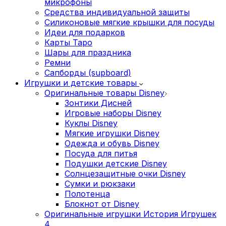
микрофоны
Средства индивидуальной защиты
Силиконовые мягкие крышки для посуды
Идеи для подарков
Карты Таро
Шары для праздника
Ремни
Сапборды (supboard)
Игрушки и детские товары
Оригинальные товары Disney
Зонтики Дисней
Игровые наборы Disney
Куклы Disney
Мягкие игрушки Disney
Одежда и обувь Disney
Посуда для питья
Подушки детские Disney
Cолнцезащитные очки Disney
Сумки и рюкзаки
Полотенца
Блокнот от Disney
Оригинальные игрушки История Игрушек
4