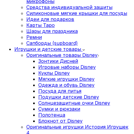
микрофоны
Средства индивидуальной защиты
Силиконовые мягкие крышки для посуды
Идеи для подарков
Карты Таро
Шары для праздника
Ремни
Сапборды (supboard)
Игрушки и детские товары
Оригинальные товары Disney
Зонтики Дисней
Игровые наборы Disney
Куклы Disney
Мягкие игрушки Disney
Одежда и обувь Disney
Посуда для питья
Подушки детские Disney
Cолнцезащитные очки Disney
Сумки и рюкзаки
Полотенца
Блокнот от Disney
Оригинальные игрушки История Игрушек
4