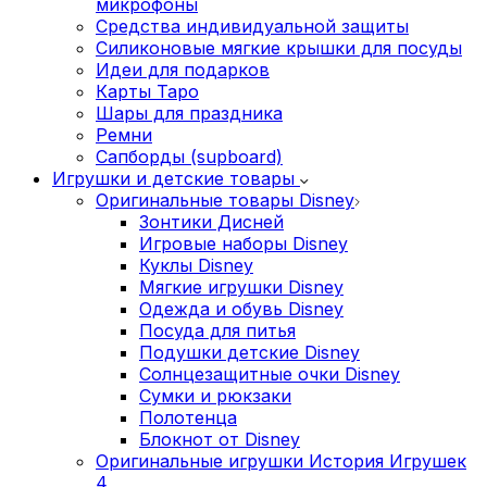
микрофоны
Средства индивидуальной защиты
Силиконовые мягкие крышки для посуды
Идеи для подарков
Карты Таро
Шары для праздника
Ремни
Сапборды (supboard)
Игрушки и детские товары
Оригинальные товары Disney
Зонтики Дисней
Игровые наборы Disney
Куклы Disney
Мягкие игрушки Disney
Одежда и обувь Disney
Посуда для питья
Подушки детские Disney
Cолнцезащитные очки Disney
Сумки и рюкзаки
Полотенца
Блокнот от Disney
Оригинальные игрушки История Игрушек
4