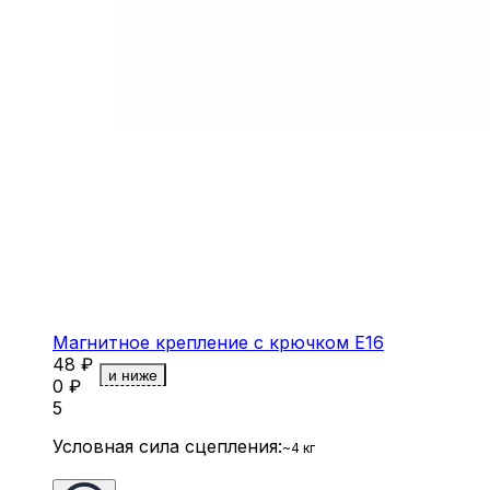
Магнитное крепление с крючком E16
48
₽
и ниже
0
₽
5
Условная сила сцепления:
~4 кг