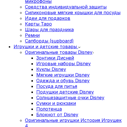
микрофоны
Средства индивидуальной защиты
Силиконовые мягкие крышки для посуды
Идеи для подарков
Карты Таро
Шары для праздника
Ремни
Сапборды (supboard)
Игрушки и детские товары
Оригинальные товары Disney
Зонтики Дисней
Игровые наборы Disney
Куклы Disney
Мягкие игрушки Disney
Одежда и обувь Disney
Посуда для питья
Подушки детские Disney
Cолнцезащитные очки Disney
Сумки и рюкзаки
Полотенца
Блокнот от Disney
Оригинальные игрушки История Игрушек
4