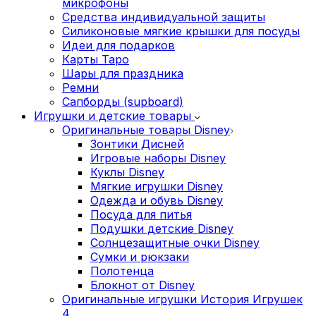
микрофоны
Средства индивидуальной защиты
Силиконовые мягкие крышки для посуды
Идеи для подарков
Карты Таро
Шары для праздника
Ремни
Сапборды (supboard)
Игрушки и детские товары
Оригинальные товары Disney
Зонтики Дисней
Игровые наборы Disney
Куклы Disney
Мягкие игрушки Disney
Одежда и обувь Disney
Посуда для питья
Подушки детские Disney
Cолнцезащитные очки Disney
Сумки и рюкзаки
Полотенца
Блокнот от Disney
Оригинальные игрушки История Игрушек
4