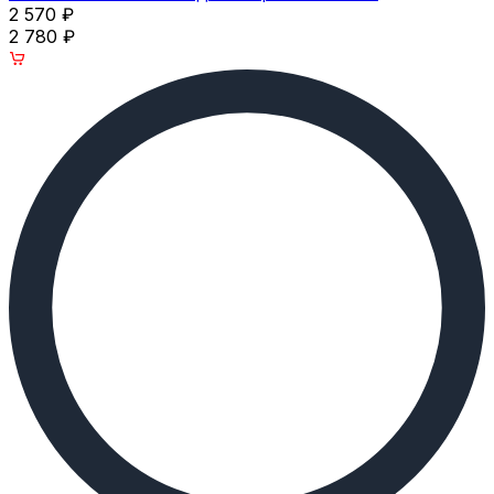
2 570
₽
2 780
₽