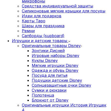
микрофоны
Средства индивидуальной защиты
Силиконовые мягкие крышки для посуды
Идеи для подарков
Карты Таро
Шары для праздника
Ремни
Сапборды (supboard)
Игрушки и детские товары
Оригинальные товары Disney
Зонтики Дисней
Игровые наборы Disney
Куклы Disney
Мягкие игрушки Disney
Одежда и обувь Disney
Посуда для питья
Подушки детские Disney
Cолнцезащитные очки Disney
Сумки и рюкзаки
Полотенца
Блокнот от Disney
Оригинальные игрушки История Игрушек
4