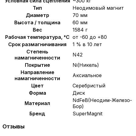
Условная сила сцепления
~300 кг
Тип
Неодимовый магнит
Диаметр
70 мм
Высота / толщина
60 мм
Вес
1584 г
Рабочая температура, °C
от -60 до +80
Срок размагничивания
1 % в 10 лет
Степень
N42
намагниченности
Покрытие
Ni(Никель)
Направление
Аксиальное
намагниченности
Цвет
Серебристый
Форма
Диск
NdFeB(Неодим-Железо-
Материал
Бор)
Бренд
SuperMagnit
Отзывы