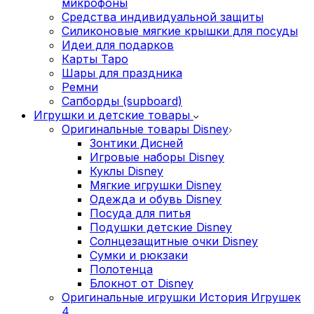
микрофоны
Средства индивидуальной защиты
Силиконовые мягкие крышки для посуды
Идеи для подарков
Карты Таро
Шары для праздника
Ремни
Сапборды (supboard)
Игрушки и детские товары
Оригинальные товары Disney
Зонтики Дисней
Игровые наборы Disney
Куклы Disney
Мягкие игрушки Disney
Одежда и обувь Disney
Посуда для питья
Подушки детские Disney
Cолнцезащитные очки Disney
Сумки и рюкзаки
Полотенца
Блокнот от Disney
Оригинальные игрушки История Игрушек
4